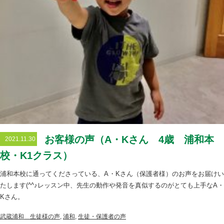
お客様の声（A・Kさん 4歳 浦和本
2021.11.30
校・K1クラス）
浦和本校に通ってくださっている、A・Kさん（保護者様）のお声をお届けい
たします(^^♪レッスン中、先生の動作や発音を真似するのがとても上手なA・
Kさん。
武蔵浦和＿生徒様の声
,
浦和
,
生徒・保護者の声