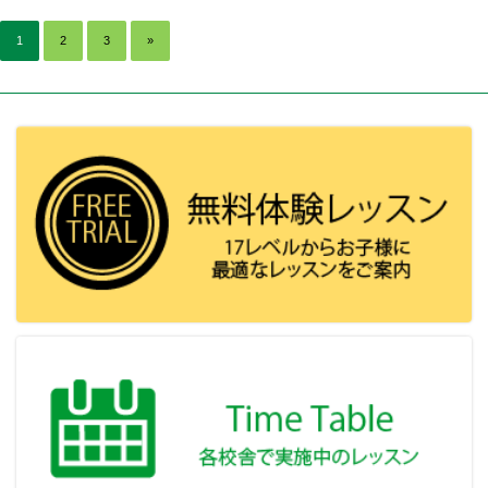
1
2
3
»