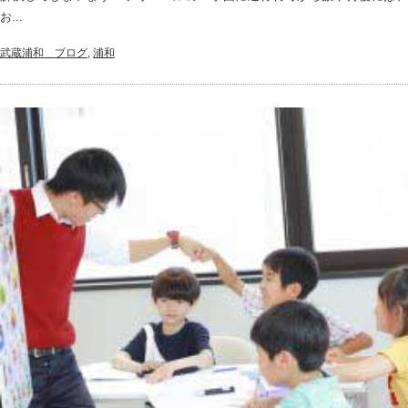
お...
武蔵浦和＿ブログ
,
浦和