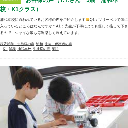
お客様の声（T.Y.さん 5歳 浦和本
校・K1クラス）
浦和本校に通われているお客様の声をご紹介します
Q1：ツリーベルで気
入っているところはなんですか？A1：先生が丁寧にとても優しく接して下さ
るので、シャイな娘も毎週楽しく通えています。
武蔵浦和＿生徒様の声
,
浦和
,
生徒・保護者の声
K1
,
浦和
,
浦和本校
,
生徒様の声
,
英語