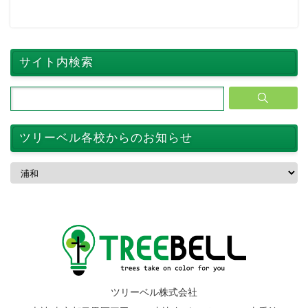
サイト内検索
ツリーベル各校からのお知らせ
ツ
リ
ー
ベ
ル
各
校
か
ら
の
お
ツリーベル株式会社
知
ら