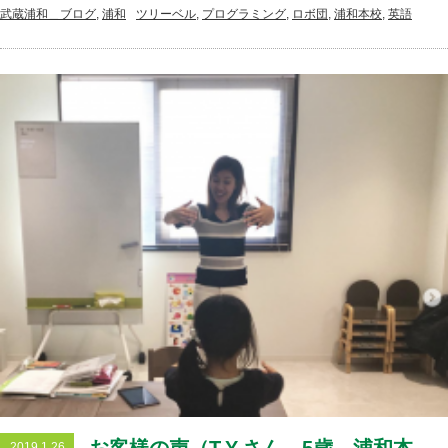
武蔵浦和＿ブログ
,
浦和
ツリーベル
,
プログラミング
,
ロボ団
,
浦和本校
,
英語
2019.1.26