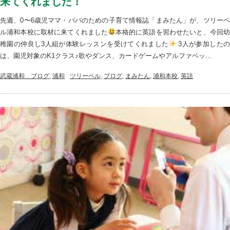
来てくれました！
先週、0〜6歳児ママ・パパのための子育て情報誌「まみたん」が、ツリーベ
ル浦和本校に取材に来てくれました
本格的に英語を習わせたいと、今回
稚園の仲良し3人組が体験レッスンを受けてくれました
3人が参加した
は、園児対象のK1クラス♪歌やダンス、カードゲームやアルファベッ...
武蔵浦和＿ブログ
,
浦和
ツリーベル
,
ブログ
,
まみたん
,
浦和本校
,
英語