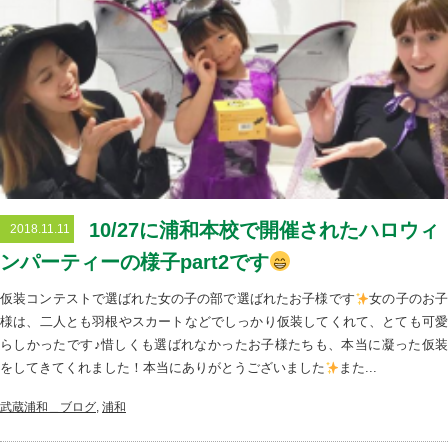
10/27に浦和本校で開催されたハロウィ
2018.11.11
ンパーティーの様子part2です
仮装コンテストで選ばれた女の子の部で選ばれたお子様です
女の子のお
様は、二人とも羽根やスカートなどでしっかり仮装してくれて、とても可愛
らしかったです♪惜しくも選ばれなかったお子様たちも、本当に凝った仮装
をしてきてくれました！本当にありがとうございました
また...
武蔵浦和＿ブログ
,
浦和