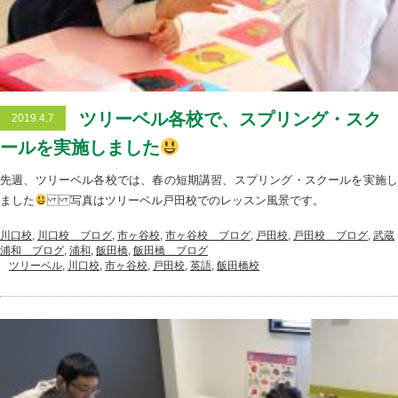
ツリーベル各校で、スプリング・スク
2019.4.7
ールを実施しました
先週、ツリーベル各校では、春の短期講習、スプリング・スクールを実施し
ました
写真はツリーベル戸田校でのレッスン風景です。
川口校
,
川口校＿ブログ
,
市ヶ谷校
,
市ヶ谷校＿ブログ
,
戸田校
,
戸田校＿ブログ
,
武蔵
浦和＿ブログ
,
浦和
,
飯田橋
,
飯田橋＿ブログ
ツリーベル
,
川口校
,
市ヶ谷校
,
戸田校
,
英語
,
飯田橋校