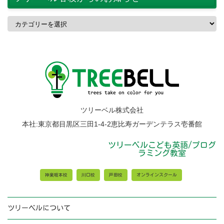
ツ
リ
ー
ベ
ル
各
校
か
ら
の
お
ツリーベル株式会社
知
ら
本社:東京都目黒区三田1-4-2恵比寿ガーデンテラス壱番館
せ
ツリーベルこども英語/プログ
ラミング教室
神楽坂本校
川口校
戸田校
オンラインスクール
ツリーベルについて