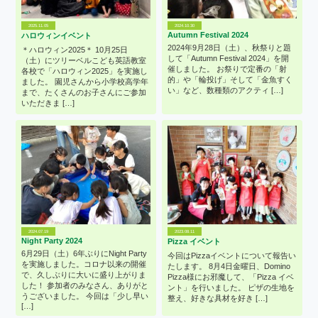
2025.11.05
2024.10.30
Autumn Festival 2024
ハロウィンイベント
2024年9月28日（土）、秋祭りと題
＊ハロウィン2025＊ 10月25日
して「Autumn Festival 2024」を開
（土）にツリーベルこども英語教室
催しました。 お祭りで定番の「射
各校で「ハロウィン2025」を実施し
的」や「輪投げ」そして「金魚すく
ました。 園児さんから小学校高学年
い」など、数種類のアクティ […]
まで、たくさんのお子さんにご参加
いただきま […]
2024.07.19
2023.08.11
Night Party 2024
Pizza イベント
6月29日（土）6年ぶりにNight Party
今回はPizzaイベントについて報告い
を実施しました。コロナ以来の開催
たします。 8月4日金曜日、Domino
で、久しぶりに大いに盛り上がりま
Pizza様にお邪魔して、「Pizza イベ
した！ 参加者のみなさん、ありがと
ント」を行いました。 ピザの生地を
うございました。 今回は「少し早い
整え、好きな具材を好き […]
[…]