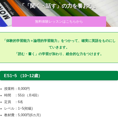
「「聞く・話す」の力を養おう」
無料体験レッスンはこちらから
「体験的学習能力＋論理的学習能力」をつかって、確実に英語をものにし
ていきます。
「読む・書く」の学習が加わり、総合的な力をつけます。
ES1~5 （10~12歳）
授業料：8,000円
時間 ：55分（月4回）
定員 ：6名
レベル：1~5(初級)
教材費：5,000円(6カ月)