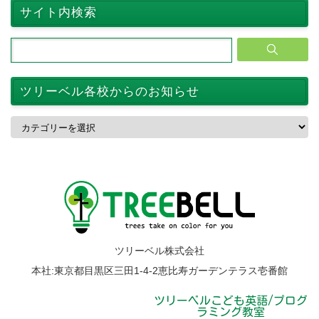
サイト内検索
ツリーベル各校からのお知らせ
ツ
リ
ー
ベ
ル
各
校
か
ら
の
お
ツリーベル株式会社
知
ら
本社:東京都目黒区三田1-4-2恵比寿ガーデンテラス壱番館
せ
ツリーベルこども英語/プログ
ラミング教室