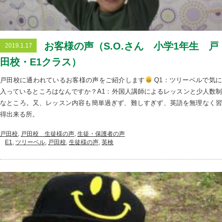
お客様の声（S.O.さん 小学1年生 戸
2019.1.17
田校・E1クラス）
戸田校に通われているお客様の声をご紹介します
Q1：ツリーベルで気
入っているところはなんですか？A1：外国人講師によるレッスンと少人数制
なところ。又、レッスン内容も簡単過ぎず、難しすぎず、英語を無理なく習
得出来る所。
戸田校
,
戸田校＿生徒様の声
,
生徒・保護者の声
E1
,
ツリーベル
,
戸田校
,
生徒様の声
,
英検