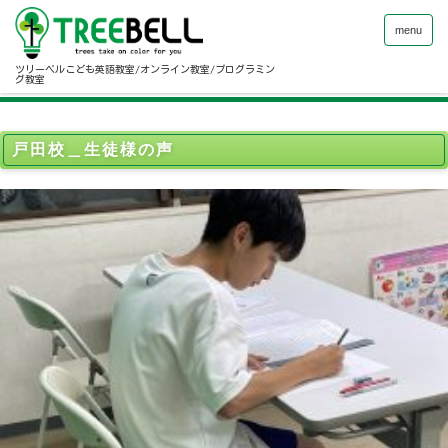
menu
ツリーベルこども英語教室/オンライン教室/プログラミン
グ教室
戸田校＿生徒様の声