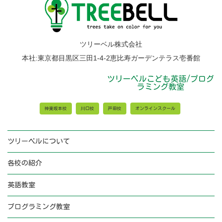
校
か
ら
の
お
ツリーベル株式会社
知
ら
本社:東京都目黒区三田1-4-2恵比寿ガーデンテラス壱番館
せ
ツリーベルこども英語/プログ
ラミング教室
神楽坂本校
川口校
戸田校
オンラインスクール
ツリーベルについて
各校の紹介
英語教室
プログラミング教室