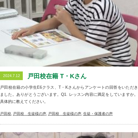
戸田校在籍 T・Kさん
2024.7.12
戸田校在籍の小学生E6クラス、T・Kさんからアンケートの回答をいただき
ました。ありがとうございます。Q1. レッスン内容に満足をしていますか。
具体的に教えてください。
戸田校
,
戸田校＿生徒様の声
,
戸田校＿生徒様の声
,
生徒・保護者の声