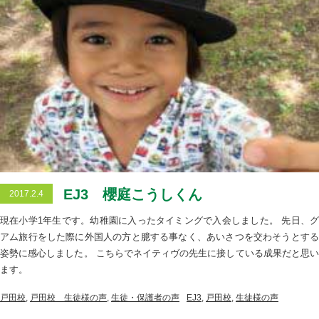
EJ3 櫻庭こうしくん
2017.2.4
現在小学1年生です。幼稚園に入ったタイミングで入会しました。 先日、グ
アム旅行をした際に外国人の方と臆する事なく、あいさつを交わそうとする
姿勢に感心しました。 こちらでネイティヴの先生に接している成果だと思い
ます。
戸田校
,
戸田校＿生徒様の声
,
生徒・保護者の声
EJ3
,
戸田校
,
生徒様の声