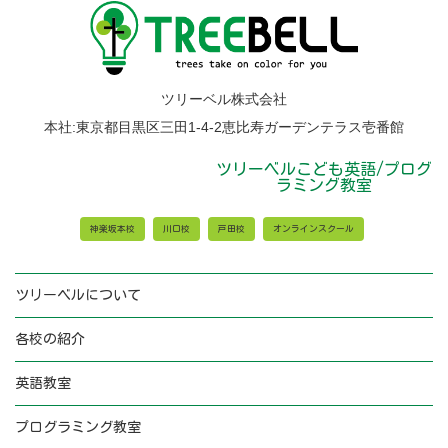
各
校
か
ら
の
お
ツリーベル株式会社
知
ら
本社:東京都目黒区三田1-4-2恵比寿ガーデンテラス壱番館
せ
ツリーベルこども英語/プログ
ラミング教室
神楽坂本校
川口校
戸田校
オンラインスクール
ツリーベルについて
各校の紹介
英語教室
プログラミング教室