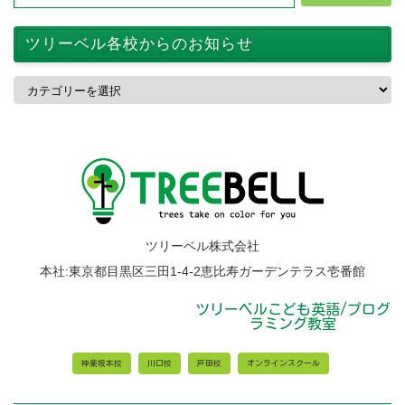
ツリーベル各校からのお知らせ
ツ
リ
ー
ベ
ル
各
校
か
ら
の
お
ツリーベル株式会社
知
ら
本社:東京都目黒区三田1-4-2恵比寿ガーデンテラス壱番館
せ
ツリーベルこども英語/プログ
ラミング教室
神楽坂本校
川口校
戸田校
オンラインスクール