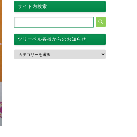
サイト内検索
ツリーベル各校からのお知らせ
ツ
リ
ー
ベ
ル
各
校
か
ら
の
お
知
ら
せ