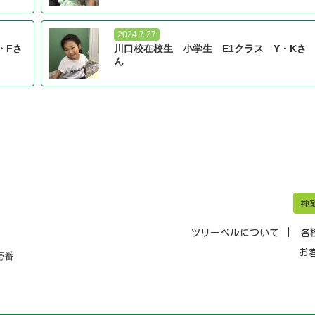
2024.7.27
・Fさ
川口校在校生 小学生 E1クラス Y・Kさ
ん
神
ツリーベルについて
各
お
壱番