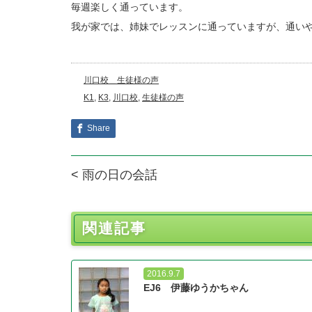
毎週楽しく通っています。
我が家では、姉妹でレッスンに通っていますが、通い
川口校＿生徒様の声
K1
,
K3
,
川口校
,
生徒様の声
Share
< 雨の日の会話
関連記事
2016.9.7
EJ6 伊藤ゆうかちゃん