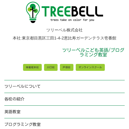
各
校
か
ら
の
お
ツリーベル株式会社
知
ら
本社:東京都目黒区三田1-4-2恵比寿ガーデンテラス壱番館
せ
ツリーベルこども英語/プログ
ラミング教室
神楽坂本校
川口校
戸田校
オンラインスクール
ツリーベルについて
各校の紹介
英語教室
プログラミング教室