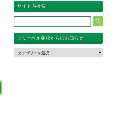
サイト内検索
ツリーベル各校からのお知らせ
ツ
リ
ー
ベ
ル
各
校
か
ら
の
お
知
ら
せ